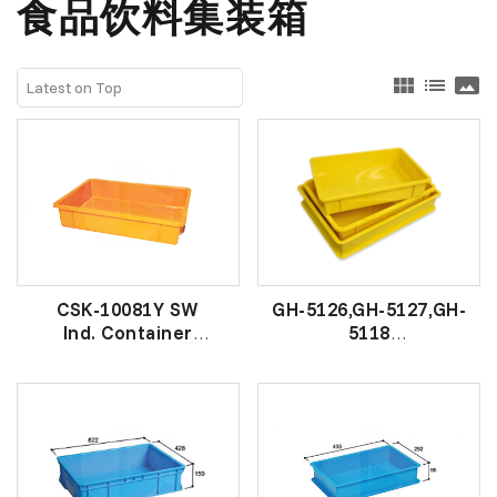
食品饮料集装箱
view_module
list
panorama
CSK-10081Y SW
GH-5126,GH-5127,GH-
Ind. Container
5118
工业盒
Yellow Cake Tray
黄色糕盒托盘