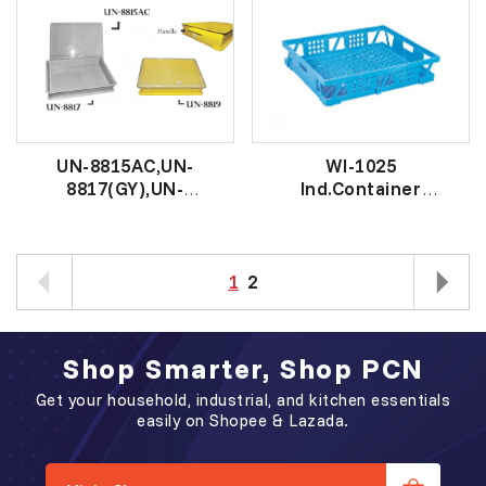
UN-8815AC,UN-
WI-1025
8817(GY),UN-
Ind.Container
8819(YW)
工 业 盒
Industrial
Cover/Container
工业盖/工业盒
1
2
Shop Smarter, Shop PCN
Get your household, industrial, and kitchen essentials
easily on Shopee & Lazada.