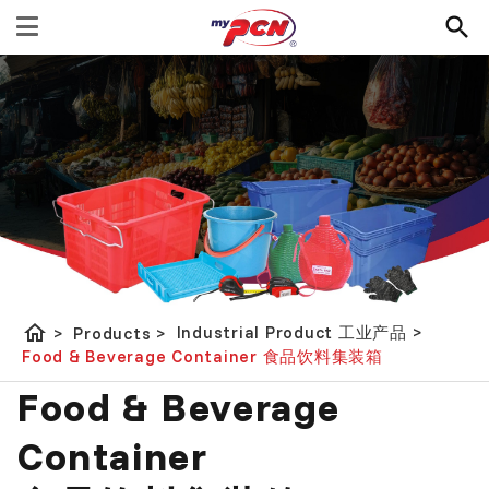
home
Industrial Product 工业产品
>
>
Products
>
Food & Beverage Container 食品饮料集装箱
Food & Beverage
Container