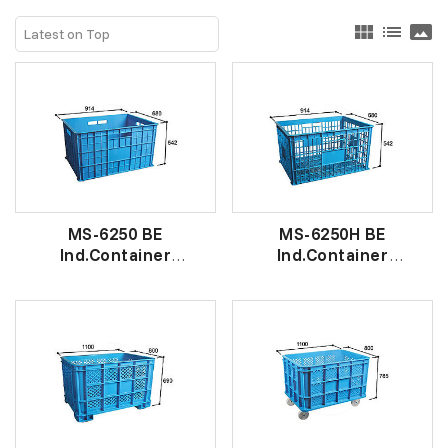
view_module
list
panorama
MS-6250 BE
MS-6250H BE
Ind.Container
Ind.Container
工 业 盒
工 业 盒 有 洞